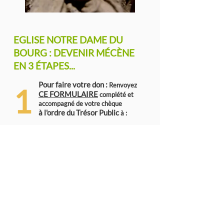
EGLISE NOTRE DAME DU
BOURG : DEVENIR MÉCÈNE
EN 3 ÉTAPES...
Pour faire votre don :
Renvoyez
1
CE FORMULAIRE
complété et
accompagné de votre chèque
à l'ordre du Trésor Public
à :
Mairie de Rabastens
Club des Mécènes,
3 Quai des Escoussières
81800 - Rabastens
Tél :
05 63 81 69 95
Email :
culture.mairie@rabastens.fr
A réception de votre règlement, vous
2
recevrez un reçu fiscal qui vous
permettra de procéder à la déduction
d'impôt de votre don lors de votre