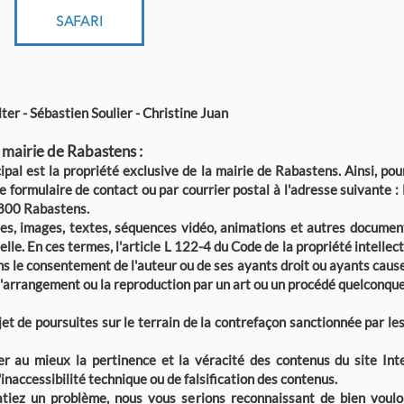
SAFARI
er - Sébastien Soulier - Christine Juan
 mairie de Rabastens :
pal est la propriété exclusive de la mairie de Rabastens. Ainsi, pou
e formulaire de contact ou par courrier postal à l'adresse suivante :
1800 Rabastens.
s, images, textes, séquences vidéo, animations et autres document
uelle. En ces termes, l'article L 122-4 du Code de la propriété intellec
ns le consentement de l'auteur ou de ses ayants droit ou ayants cause e
 l'arrangement ou la reproduction par un art ou un procédé quelconque
'objet de poursuites sur le terrain de la contrefaçon sanctionnée par l
er au mieux la pertinence et la véracité des contenus du site Inte
'inaccessibilité technique ou de falsification des contenus.
tatiez un problème, nous vous serions reconnaissant de bien vouloi