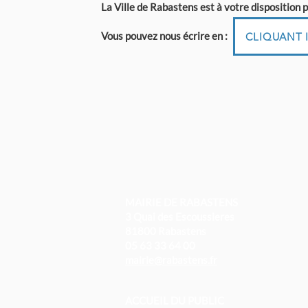
La Ville de Rabastens est à votre disposition
Vous pouvez nous écrire en :
CLIQUANT I
MAIRIE DE RABASTENS
3 Quai des Escoussieres
81800 Rabastens
05 63 33 64 00
mairie@rabastens.fr
ACCUEIL DU PUBLIC