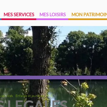
MES SERVICES
MES LOISIRS
MON PATRIMOI
 services
/
Enfance et jeunesse
/
MJC
 LEGALES