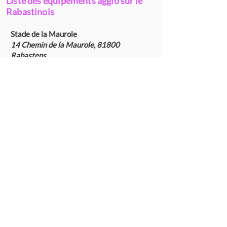
Liste des équipements agglo sur le
Rabastinois
Stade de la Maurole
14 Chemin de la Maurole, 81800
Rabastens
Plan d'accès
Stade du Paradis
105 Route de Saint-Waast, 81800
Couffouleux
Plan d'accès
Stade Massoutier
Route des crêtes, 81500 Giroussens